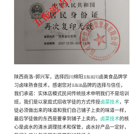
陕西商洛-
郭兴军
，选择四川绵阳
川卤美食品牌学
五酝滋
习卤味熟食技术，感谢您对
品牌的选择与信任，
五酝滋
我们承诺：实体店模式民间传统技术申明我们不是培训
班，我们是以家庭式招收学徒的方式传授
卤菜技术
，学
徒必须做出来的味道和我们自己铺子上卖的味道一样，
最后学徒做的东西是要拿到铺子上卖的。
卤菜技术
的核
心是卤水的清水调理技术和保管，卤水好产品一定好，