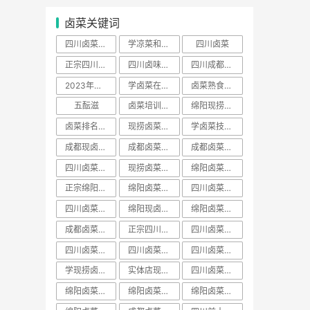
卤菜关键词
四川卤菜去哪里学正宗
学凉菜和卤菜要多少学费
四川卤菜
正宗四川卤菜培训
四川卤味哪家培训最好
四川成都卤菜培训哪家好
2023年卤菜培训学员
学卤菜在哪里学
卤菜熟食培训费用一般多少学费
五酝滋
卤菜培训声明
绵阳现捞培训哪家出名
卤菜排名前十名加盟店
现捞卤菜培训哪家好
学卤菜技术到哪里学的正宗
成都现卤现捞培训
成都卤菜熟食培训
成都卤菜培训费用一般多少学费
四川卤菜配方技术学习培训哪家好
现捞卤菜培训费用一般多少学费
绵阳卤菜培训哪家好
正宗绵阳卤菜培训班
绵阳卤菜培训费用一般多少学费
四川卤菜学习方法培训技术哪家好
四川卤菜学习技术培训去哪里学好
绵阳现卤现捞培训
绵阳卤菜熟食培训
成都卤菜培训班排名
正宗四川卤菜培训班
四川卤菜熟食培训
四川卤菜培训价格表
​四川卤菜培训班排名
四川卤菜排名学习培训技术哪家靠谱
学现捞卤菜技术哪里好
实体店现卤现捞培训有保障吗
四川卤菜培训基地
绵阳卤菜培训班视频
绵阳卤菜培训价目表
绵阳卤菜培训价班排名