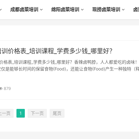
成都卤菜培训
绵阳卤菜培训
现捞卤菜培训
卤
训价格表_培训课程_学费多少钱_哪里好？
仅是能够长时间的保留食物(Food)，还能让食物(Food)产生一种独特（释
的)的风味，鸭脖爱吃的人不多，但是卤鸭脖爱吃的人肯定不少，我就是它
今天就教大家做一道美味的卤鸭脖。卤菜培训卤菜...
879
上一页
1
下一页
尾页