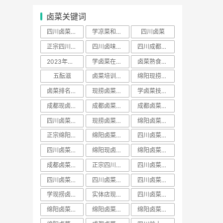
卤菜关键词
四川卤菜去哪里学正宗
学凉菜和卤菜要多少学费
四川卤菜
正宗四川卤菜培训
四川卤味哪家培训最好
四川成都卤菜培训哪家好
2023年卤菜培训学员
学卤菜在哪里学
卤菜熟食培训费用一般多少学费
五酝滋
卤菜培训声明
绵阳现捞培训哪家出名
卤菜排名前十名加盟店
现捞卤菜培训哪家好
学卤菜技术到哪里学的正宗
成都现卤现捞培训
成都卤菜熟食培训
成都卤菜培训费用一般多少学费
四川卤菜配方技术学习培训哪家好
现捞卤菜培训费用一般多少学费
绵阳卤菜培训哪家好
正宗绵阳卤菜培训班
绵阳卤菜培训费用一般多少学费
四川卤菜学习方法培训技术哪家好
四川卤菜学习技术培训去哪里学好
绵阳现卤现捞培训
绵阳卤菜熟食培训
成都卤菜培训班排名
正宗四川卤菜培训班
四川卤菜培训价格表
四川卤菜熟食培训
​四川卤菜培训班排名
四川卤菜排名学习培训技术哪家靠谱
学现捞卤菜技术哪里好
实体店现卤现捞培训有保障吗
四川卤菜培训基地
绵阳卤菜培训班视频
绵阳卤菜培训价目表
绵阳卤菜培训价班排名