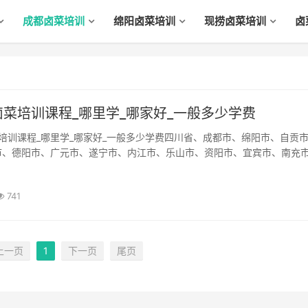
成都卤菜培训
绵阳卤菜培训
现捞卤菜培训
卤
菜培训课程_哪里学_哪家好_一般多少学费
市、德阳市、广元市、遂宁市、内江市、乐山市、资阳市、宜宾市、南充
广安市、巴中市、眉山市卤菜培训课程_哪里学_哪家好_一般多少学费？
知识传递、技能传递、标准传递)哪家机构正...
741
上一页
1
下一页
尾页