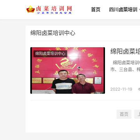
首页
四川卤菜培训
绵阳卤菜培训中心
绵阳卤菜培
绵阳卤菜培训中心
绵阳卤菜培训中心_哪里学_哪家好_一般多少学费绵阳市、涪城区、游仙区、安州区、江油
市、三台县、梓
费？正宗川味卤
(shì chǎng
2022-11-19
首页