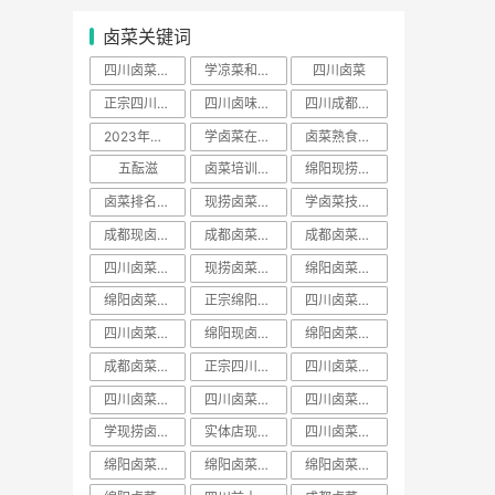
卤菜关键词
四川卤菜去哪里学正宗
学凉菜和卤菜要多少学费
四川卤菜
正宗四川卤菜培训
四川卤味哪家培训最好
四川成都卤菜培训哪家好
2023年卤菜培训学员
学卤菜在哪里学
卤菜熟食培训费用一般多少学费
五酝滋
卤菜培训声明
绵阳现捞培训哪家出名
卤菜排名前十名加盟店
现捞卤菜培训哪家好
学卤菜技术到哪里学的正宗
成都现卤现捞培训
成都卤菜熟食培训
成都卤菜培训费用一般多少学费
四川卤菜配方技术学习培训哪家好
现捞卤菜培训费用一般多少学费
绵阳卤菜培训哪家好
绵阳卤菜培训费用一般多少学费
正宗绵阳卤菜培训班
四川卤菜学习方法培训技术哪家好
四川卤菜学习技术培训去哪里学好
绵阳现卤现捞培训
绵阳卤菜熟食培训
成都卤菜培训班排名
正宗四川卤菜培训班
四川卤菜培训价格表
​四川卤菜培训班排名
四川卤菜熟食培训
四川卤菜排名学习培训技术哪家靠谱
学现捞卤菜技术哪里好
实体店现卤现捞培训有保障吗
四川卤菜培训基地
绵阳卤菜培训班视频
绵阳卤菜培训价目表
绵阳卤菜培训价班排名