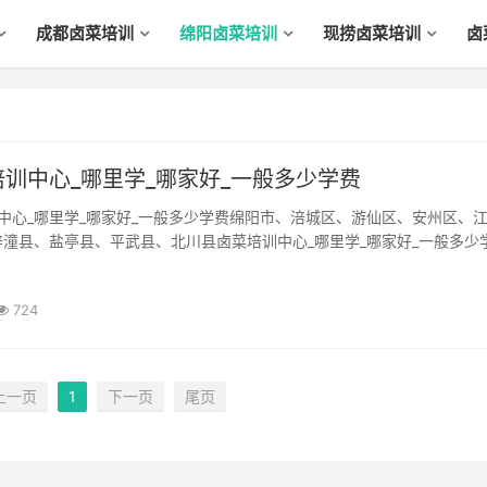
成都卤菜培训
绵阳卤菜培训
现捞卤菜培训
卤
训中心_哪里学_哪家好_一般多少学费
潼县、盐亭县、平武县、北川县卤菜培训中心_哪里学_哪家好_一般多少
菜的培训方式！随着食品行业(Industry)不断发展，各种川味制品受到市
)极大追捧，成为美食一种新潮流（Flow of the tide)，...
724
上一页
1
下一页
尾页