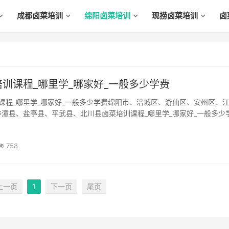
成都卤菜培训
绵阳卤菜培训
现捞卤菜培训
卤
训课程_哪里学_哪家好_一般多少学费
潼县、盐亭县、平武县、北川县卤菜培训课程_哪里学_哪家好_一般多少
老板！作为一个老板在企业发展(Develop)过程(guò chéng)中起着关
的重要组成部分)性作用(zuò yòng)，他以领头羊身...
758
上一页
1
下一页
尾页