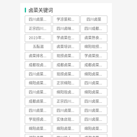
卤菜关键词
四川卤菜去哪里学正宗
学凉菜和卤菜要多少学费
四川卤菜
正宗四川卤菜培训
四川卤味哪家培训最好
四川成都卤菜培训哪家好
2023年卤菜培训学员
学卤菜在哪里学
卤菜熟食培训费用一般多少学费
五酝滋
卤菜培训声明
绵阳现捞培训哪家出名
卤菜排名前十名加盟店
现捞卤菜培训哪家好
学卤菜技术到哪里学的正宗
成都现卤现捞培训
成都卤菜熟食培训
成都卤菜培训费用一般多少学费
四川卤菜配方技术学习培训哪家好
现捞卤菜培训费用一般多少学费
绵阳卤菜培训哪家好
绵阳卤菜培训费用一般多少学费
正宗绵阳卤菜培训班
四川卤菜学习方法培训技术哪家好
四川卤菜学习技术培训去哪里学好
绵阳现卤现捞培训
绵阳卤菜熟食培训
成都卤菜培训班排名
正宗四川卤菜培训班
四川卤菜熟食培训
四川卤菜培训价格表
​四川卤菜培训班排名
四川卤菜排名学习培训技术哪家靠谱
学现捞卤菜技术哪里好
实体店现卤现捞培训有保障吗
四川卤菜培训基地
绵阳卤菜培训班视频
绵阳卤菜培训价目表
绵阳卤菜培训价班排名